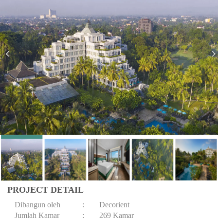
PROJECT DETAIL
Dibangun oleh
:
Decorient
Jumlah Kamar
:
269 Kamar