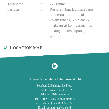
Total Area
:
22 Hektar
Fasilitas
:
Restoran, bar, lounge, ruang
pertemuan, pusat bisnis,
kolam renang, klub anak-
anak, pusat kebugaran, spa,
lapangan tenis, lapangan
golf
LOCATION MAP
PT Jakarta Setiabudi Internasional Tbk
Setiabudi 2 Building, 3A Floor
Jl. H. R. Rasuna Said Kav. 62
Jakarta 12920 Indonesia
Tel (62 21) 5220568 (Hunting)
Fax (62 21) 5255803, 5220580
Email contact_us@jsi.co.id