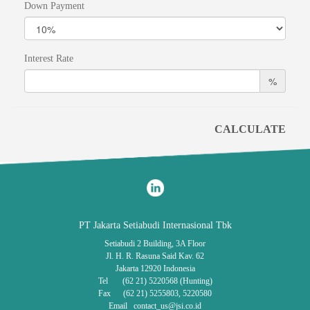
Down Payment
Interest Rate
%
CALCULATE
PT Jakarta Setiabudi Internasional Tbk
Setiabudi 2 Building, 3A Floor
Jl. H. R. Rasuna Said Kav. 62
Jakarta 12920 Indonesia
Tel (62 21) 5220568 (Hunting)
Fax (62 21) 5255803, 5220580
Email contact_us@jsi.co.id