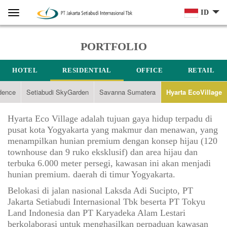
Home
Menu
ID
PORTFOLIO
HOTEL
RESIDENTIAL
OFFICE
RETAIL
dence
Setiabudi SkyGarden
Savanna Sumatera
Hyarta EcoVillage
Hyarta Eco Village adalah tujuan gaya hidup terpadu di
pusat kota Yogyakarta yang makmur dan menawan, yang
menampilkan hunian premium dengan konsep hijau (120
townhouse dan 9 ruko eksklusif) dan area hijau dan
terbuka 6.000 meter persegi, kawasan ini akan menjadi
hunian premium. daerah di timur Yogyakarta.
Belokasi di jalan nasional Laksda Adi Sucipto, PT
Jakarta Setiabudi Internasional Tbk beserta PT Tokyu
Land Indonesia dan PT Karyadeka Alam Lestari
berkolaborasi untuk menghasilkan perpaduan kawasan